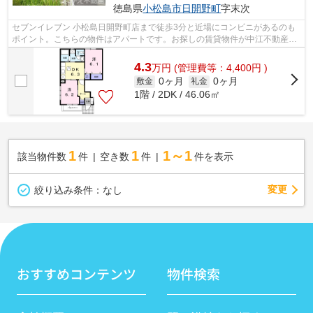
徳島県
小松島市
日開野町
字末次
セブンイレブン 小松島日開野町店まで徒歩3分と近場にコンビニがあるのも
ポイント。こちらの物件はアパートです。お探しの賃貸物件が中江不動産で
取り扱っている物件から見つかるかも...
4.3
万
円
(管理費等：4,400円 )
0ヶ月
0ヶ月
敷金
礼金
1階 / 2DK / 46.06㎡
1
1
1～1
該当物件数
件
空き数
件
件を表示
変更
絞り込み条件：
なし
おすすめコンテンツ
物件検索