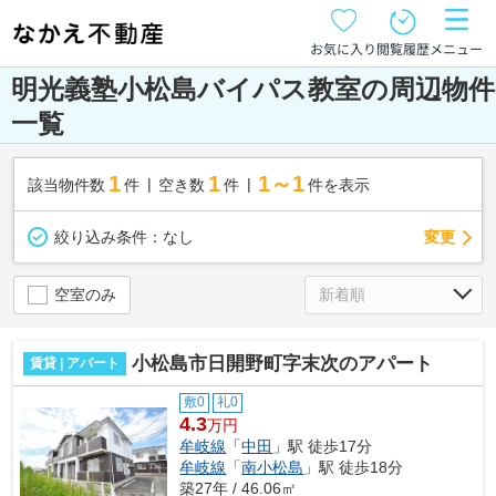
お気に入り
閲覧履歴
メニュー
明光義塾小松島バイパス教室の周辺物件
一覧
1
1
1～1
該当物件数
件
空き数
件
件を表示
変更
絞り込み条件：
なし
空室のみ
小松島市日開野町字末次のアパート
賃貸 | アパート
敷0
礼0
4.3
万円
牟岐線
「
中田
」駅 徒歩17分
牟岐線
「
南小松島
」駅 徒歩18分
築27年 / 46.06㎡