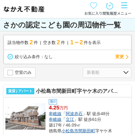
お気に入り
閲覧履歴
メニュー
さかの認定こども園の周辺物件一覧
2
2
1～2
該当物件数
件
空き数
件
件を表示
変更
絞り込み条件：
なし
空室のみ
小松島市間新田町字ヤケ木のアパート
賃貸 | アパート
敷0
4.25
万円
牟岐線
「
阿波赤石
」駅 徒歩48分
牟岐線
「
立江
」駅 徒歩61分
築17年 / 46.09㎡
徳島県
小松島市
間新田町
字ヤケ木