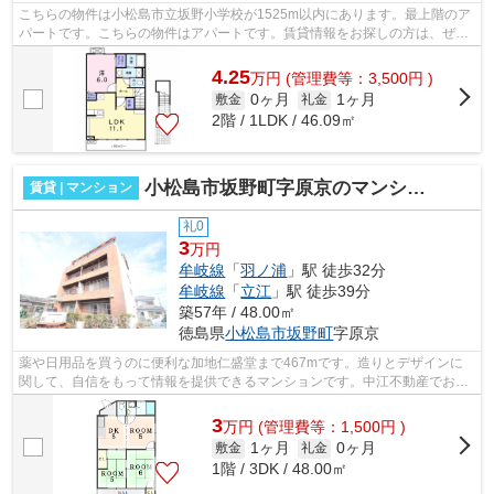
こちらの物件は小松島市立坂野小学校が1525m以内にあります。最上階のア
パートです。こちらの物件はアパートです。賃貸情報をお探しの方は、ぜひ
当社にご連絡下さい。多種多様な物件情...
4.25
万
円
(管理費等：3,500円 )
0ヶ月
1ヶ月
敷金
礼金
2階 / 1LDK / 46.09㎡
小松島市坂野町字原京のマンション
賃貸 | マンション
礼0
3
万円
牟岐線
「
羽ノ浦
」駅 徒歩32分
牟岐線
「
立江
」駅 徒歩39分
築57年 / 48.00㎡
徳島県
小松島市
坂野町
字原京
薬や日用品を買うのに便利な加地仁盛堂まで467mです。造りとデザインに
関して、自信をもって情報を提供できるマンションです。中江不動産でお客
様の希望する物件を探しませんか？ご不...
3
万
円
(管理費等：1,500円 )
1ヶ月
0ヶ月
敷金
礼金
1階 / 3DK / 48.00㎡