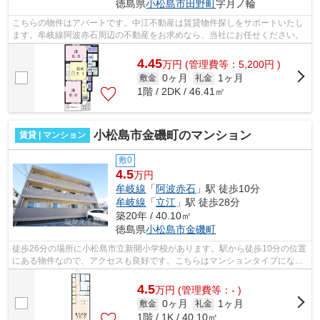
徳島県
小松島市
田野町
字月ノ輪
こちらの物件はアパートです。中江不動産は賃貸物件探しをサポートいたし
ます。牟岐線阿波赤石周辺の不動産をお求めなら、当社にお任せください。
4.45
万
円
(管理費等：5,200円 )
0ヶ月
1ヶ月
敷金
礼金
1階 / 2DK / 46.41㎡
小松島市金磯町のマンション
賃貸 | マンション
敷0
4.5
万円
牟岐線
「
阿波赤石
」駅 徒歩10分
牟岐線
「
立江
」駅 徒歩28分
築20年 / 40.10㎡
徳島県
小松島市
金磯町
徒歩26分の場所に小松島市立新開小学校があります。駅から徒歩10分の位置
にある物件なので、アクセスも良好です。こちらはマンションタイプになり
ます。多種多様な物件を取り扱う当社...
4.5
万
円
(管理費等：- )
0ヶ月
1ヶ月
敷金
礼金
1階 / 1K / 40.10㎡