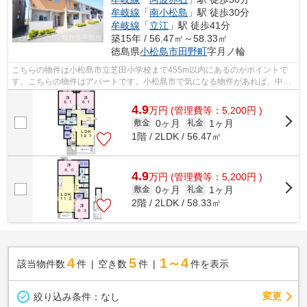
牟岐線
「
南小松島
」駅 徒歩30分
牟岐線
「
立江
」駅 徒歩41分
築15年 / 56.47㎡～58.33㎡
徳島県
小松島市
田野町
字月ノ輪
こちらの物件は小松島市立芝田小学校まで455m以内にあるのがポイントで
す。こちらの物件はアパートです。小松島市で気になる物件があれば、中江
不動産にお任せください！物件に関する...
4.9
万
円
(管理費等：5,200円 )
0ヶ月
1ヶ月
敷金
礼金
1階 / 2LDK / 56.47㎡
4.9
万
円
(管理費等：5,200円 )
0ヶ月
1ヶ月
敷金
礼金
2階 / 2LDK / 58.33㎡
4
5
1～4
該当物件数
件
空き数
件
件を表示
変更
絞り込み条件：
なし