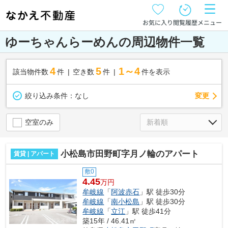
お気に入り
閲覧履歴
メニュー
ゆーちゃんらーめんの周辺物件一覧
4
5
1～4
該当物件数
件
空き数
件
件を表示
変更
絞り込み条件：
なし
空室のみ
小松島市田野町字月ノ輪のアパート
賃貸 | アパート
敷0
4.45
万円
牟岐線
「
阿波赤石
」駅 徒歩30分
牟岐線
「
南小松島
」駅 徒歩30分
牟岐線
「
立江
」駅 徒歩41分
築15年 / 46.41㎡