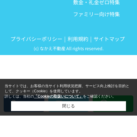
敷金・礼金ゼロ特集
ファミリー向け特集
プライバシーポリシー
利用規約
サイトマップ
(c) なかえ不動産 All rights reserved.
当サイトでは、お客様の当サイト利用状況把握、サービス向上検討を目的と
して、クッキー（Cookie）を使用しています。
詳しくは、当社の
「Cookieの取扱いについて」
をご確認ください。
LINE
電話
メール
閉じる