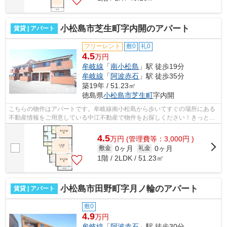
小松島市芝生町字内開のアパート
賃貸 | アパート
フリーレント
敷0
礼0
4.5
万円
牟岐線
「
南小松島
」駅 徒歩19分
牟岐線
「
阿波赤石
」駅 徒歩35分
築19年 / 51.23㎡
徳島県
小松島市
芝生町
字内開
こちらの物件はアパートです。牟岐線南小松島から歩いてすぐの場所にある
不動産情報をご用意している中江不動産で物件をお探しください！きっとお
客様に適したな物件が見つかります。
4.5
万
円
(管理費等：3,000円 )
0ヶ月
0ヶ月
敷金
礼金
1階 / 2LDK / 51.23㎡
小松島市田野町字月ノ輪のアパート
賃貸 | アパート
敷0
4.9
万円
牟岐線
「
阿波赤石
」駅 徒歩30分