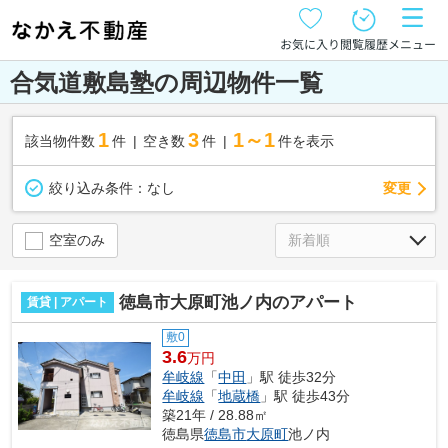
お気に入り
閲覧履歴
メニュー
合気道敷島塾の周辺物件一覧
1
3
1～1
該当物件数
件
空き数
件
件を表示
変更
絞り込み条件：
なし
空室のみ
徳島市大原町池ノ内のアパート
賃貸 | アパート
敷0
3.6
万円
牟岐線
「
中田
」駅 徒歩32分
牟岐線
「
地蔵橋
」駅 徒歩43分
築21年 / 28.88㎡
徳島県
徳島市
大原町
池ノ内