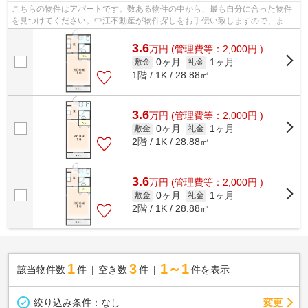
こちらの物件はアパートです。数ある物件の中から、最も自分に合った物件
を見つけてください。中江不動産が物件探しをお手伝い致しますので、まず
はご連絡をお待ちしております。
3.6
万
円
(管理費等：2,000円 )
0ヶ月
1ヶ月
敷金
礼金
1階 / 1K / 28.88㎡
3.6
万
円
(管理費等：2,000円 )
0ヶ月
1ヶ月
敷金
礼金
2階 / 1K / 28.88㎡
3.6
万
円
(管理費等：2,000円 )
0ヶ月
1ヶ月
敷金
礼金
2階 / 1K / 28.88㎡
1
3
1～1
該当物件数
件
空き数
件
件を表示
変更
絞り込み条件：
なし