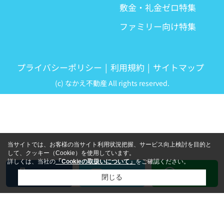
敷金・礼金ゼロ特集
ファミリー向け特集
プライバシーポリシー
利用規約
サイトマップ
(c) なかえ不動産 All rights reserved.
当サイトでは、お客様の当サイト利用状況把握、サービス向上検討を目的と
して、クッキー（Cookie）を使用しています。
詳しくは、当社の
「Cookieの取扱いについて」
をご確認ください。
LINE
電話
メール
閉じる