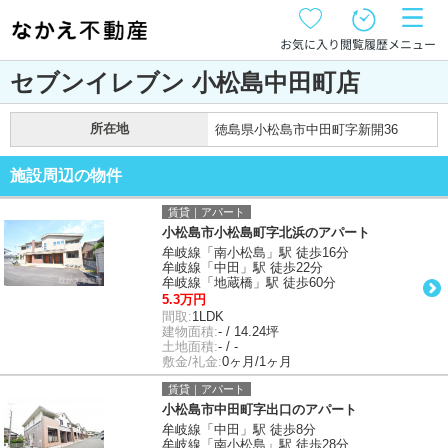
お気に入り
閲覧履歴
メニュー
セブンイレブン 小松島中田町店
所在地
徳島県小松島市中田町字新開36
施設周辺の物件
賃貸｜アパート
小松島市小松島町字北浜のアパート
牟岐線「南小松島」駅 徒歩16分
牟岐線「中田」駅 徒歩22分
牟岐線「地蔵橋」駅 徒歩60分
5.3万円
間取:
1LDK
建物面積:
- / 14.24坪
土地面積:
- / -
敷金/礼金:
0ヶ月/1ヶ月
賃貸｜アパート
小松島市中田町字出口のアパート
牟岐線「中田」駅 徒歩8分
牟岐線「南小松島」駅 徒歩28分