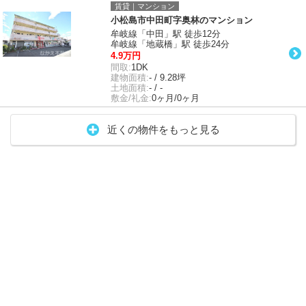
賃貸｜マンション
小松島市中田町字奥林のマンション
牟岐線「中田」駅 徒歩12分
牟岐線「地蔵橋」駅 徒歩24分
4.9万円
間取:
1DK
建物面積:
- / 9.28坪
土地面積:
- / -
敷金/礼金:
0ヶ月/0ヶ月
近くの物件をもっと見る