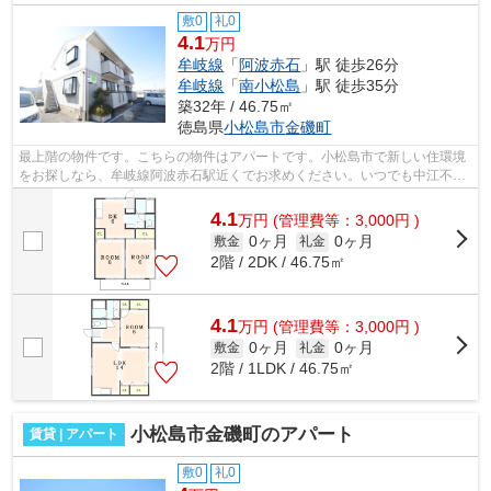
敷0
礼0
4.1
万円
牟岐線
「
阿波赤石
」駅 徒歩26分
牟岐線
「
南小松島
」駅 徒歩35分
築32年 / 46.75㎡
徳島県
小松島市
金磯町
最上階の物件です。こちらの物件はアパートです。小松島市で新しい住環境
をお探しなら、牟岐線阿波赤石駅近くでお求めください。いつでも中江不動
産までお気軽にお問い合わせください。
4.1
万
円
(管理費等：3,000円 )
0ヶ月
0ヶ月
敷金
礼金
2階 / 2DK / 46.75㎡
4.1
万
円
(管理費等：3,000円 )
0ヶ月
0ヶ月
敷金
礼金
2階 / 1LDK / 46.75㎡
小松島市金磯町のアパート
賃貸 | アパート
敷0
礼0