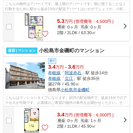
こちらの物件はアパートです。最上階のアパートです。朝に慌てることなく
行動するために駅から徒歩10分の駅近アパートはいかがでしょうか。小松島
市にある物件はたいへん魅力的です。...
5.3
万
円
(管理費等：4,500円 )
0ヶ月
0ヶ月
敷金
礼金
2階 / 2LDK / 63.30㎡
小松島市金磯町のマンション
賃貸 | マンション
敷0
3.4
3.6
万円～
万円
牟岐線
「
阿波赤石
」駅 徒歩14分
牟岐線
「
立江
」駅 徒歩35分
築27年 / 45.90㎡
徳島県
小松島市
金磯町
こちらはマンションタイプになります。好評の駅近物件で、徒歩14分でのア
クセスが可能です。お客様のご希望の物件の条件をお聞かせください。その
条件に合った物件を私たちスタッフ一...
3.4
万
円
(管理費等：6,000円 )
0ヶ月
1ヶ月
敷金
礼金
2階 / 1LDK / 45.90㎡