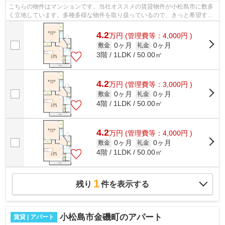
こちらの物件はマンションです。当社オススメの賃貸物件が小松島市に数多
く立地しています。多種多様な物件を取り扱っているので、きっと希望する
物件に出会えるはずです。お気軽にご...
4.2
万
円
(管理費等：4,000円 )
0ヶ月
0ヶ月
敷金
礼金
3階 / 1LDK / 50.00㎡
4.2
万
円
(管理費等：3,000円 )
0ヶ月
0ヶ月
敷金
礼金
4階 / 1LDK / 50.00㎡
4.2
万
円
(管理費等：4,000円 )
0ヶ月
0ヶ月
敷金
礼金
4階 / 1LDK / 50.00㎡
1
残り
件を表示する
小松島市金磯町のアパート
賃貸 | アパート