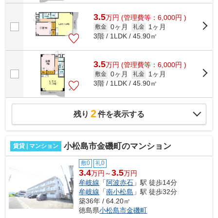
3.5
万
円
(管理費等：6,000円 )
0ヶ月
1ヶ月
敷金
礼金
3階 / 1LDK / 45.90㎡
3.5
万
円
(管理費等：6,000円 )
0ヶ月
1ヶ月
敷金
礼金
3階 / 1LDK / 45.90㎡
2
残り
件を表示する
小松島市金磯町のマンション
賃貸 | マンション
敷0
礼0
3.4
3.5
万円～
万円
牟岐線
「
阿波赤石
」駅 徒歩14分
牟岐線
「
南小松島
」駅 徒歩32分
築36年 / 64.20㎡
徳島県
小松島市
金磯町