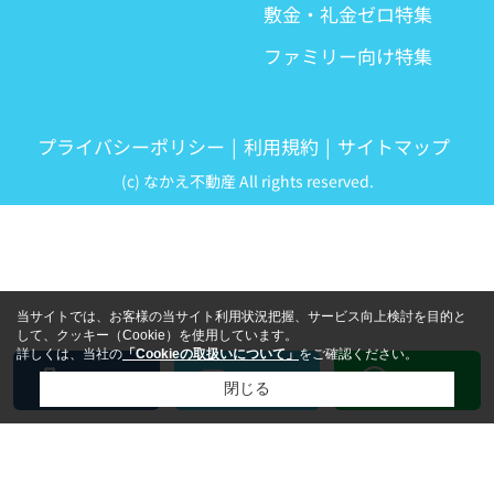
敷金・礼金ゼロ特集
ファミリー向け特集
プライバシーポリシー
利用規約
サイトマップ
(c) なかえ不動産 All rights reserved.
当サイトでは、お客様の当サイト利用状況把握、サービス向上検討を目的と
して、クッキー（Cookie）を使用しています。
詳しくは、当社の
「Cookieの取扱いについて」
をご確認ください。
LINE
電話
メール
閉じる