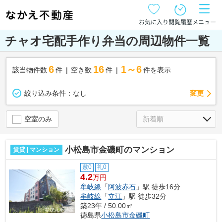
お気に入り
閲覧履歴
メニュー
チャオ宅配手作り弁当の周辺物件一覧
6
16
1～6
該当物件数
件
空き数
件
件を表示
変更
絞り込み条件：
なし
空室のみ
小松島市金磯町のマンション
賃貸 | マンション
敷0
礼0
4.2
万円
牟岐線
「
阿波赤石
」駅 徒歩16分
牟岐線
「
立江
」駅 徒歩32分
築23年 / 50.00㎡
徳島県
小松島市
金磯町