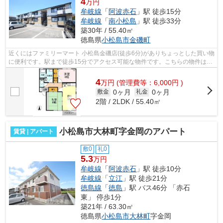
4
万円
牟岐線
「
阿波赤石
」駅 徒歩15分
牟岐線
「
南小松島
」駅 徒歩33分
築30年 / 55.40㎡
徳島県
小松島市
金磯町
近くにはファミリーマート 小松島金磯店(徒歩6分)がありちょっとした買い物
に便利です。駅まで徒歩15分でアクセス可能な物件です。こちらの物件はア
パートです。暖かな陽射しが心地よ...
4
万
円
(管理費等：6,000円 )
0ヶ月
0ヶ月
敷金
礼金
2階 / 2LDK / 55.40㎡
小松島市大林町字金岡のアパート
賃貸 | アパート
敷0
礼0
5.3
万円
牟岐線
「
阿波赤石
」駅 徒歩10分
牟岐線
「
立江
」駅 徒歩21分
徳島線
「
徳島
」駅 バス46分 「赤石
東」 停歩1分
築21年 / 63.30㎡
徳島県
小松島市
大林町
字金岡