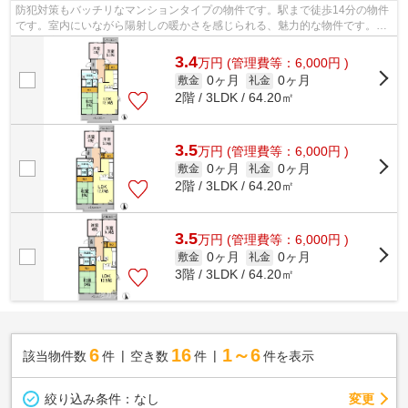
防犯対策もバッチリなマンションタイプの物件です。駅まで徒歩14分の物件
です。室内にいながら陽射しの暖かさを感じられる、魅力的な物件です。中
江不動産には、小松島市エリアの賃貸...
3.4
万
円
(管理費等：6,000円 )
0ヶ月
0ヶ月
敷金
礼金
2階 / 3LDK / 64.20㎡
3.5
万
円
(管理費等：6,000円 )
0ヶ月
0ヶ月
敷金
礼金
2階 / 3LDK / 64.20㎡
3.5
万
円
(管理費等：6,000円 )
0ヶ月
0ヶ月
敷金
礼金
3階 / 3LDK / 64.20㎡
6
16
1～6
該当物件数
件
空き数
件
件を表示
変更
絞り込み条件：
なし