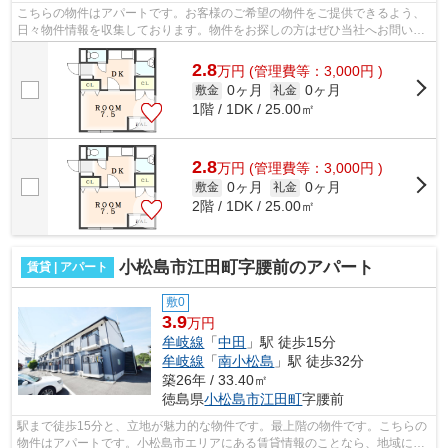
こちらの物件はアパートです。お客様のご希望の物件をご提供できるよう、
日々物件情報を収集しております。物件をお探しの方はぜひ当社へお問い合
わせ下さい。
2.8
万
円
(管理費等：3,000円 )
0ヶ月
0ヶ月
敷金
礼金
1階 / 1DK / 25.00㎡
2.8
万
円
(管理費等：3,000円 )
0ヶ月
0ヶ月
敷金
礼金
2階 / 1DK / 25.00㎡
小松島市江田町字腰前のアパート
賃貸 | アパート
敷0
3.9
万円
牟岐線
「
中田
」駅 徒歩15分
牟岐線
「
南小松島
」駅 徒歩32分
築26年 / 33.40㎡
徳島県
小松島市
江田町
字腰前
駅まで徒歩15分と、立地が魅力的な物件です。最上階の物件です。こちらの
物件はアパートです。小松島市エリアにある賃貸情報のことなら、地域に密