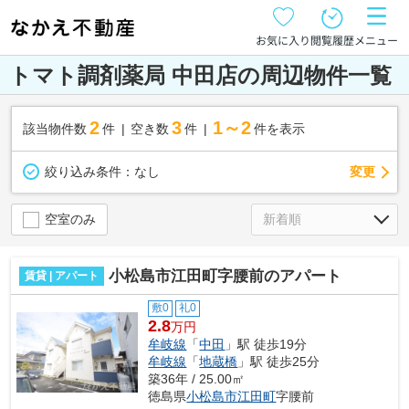
お気に入り
閲覧履歴
メニュー
トマト調剤薬局 中田店の周辺物件一覧
2
3
1～2
該当物件数
件
空き数
件
件を表示
変更
絞り込み条件：
なし
空室のみ
小松島市江田町字腰前のアパート
賃貸 | アパート
敷0
礼0
2.8
万円
牟岐線
「
中田
」駅 徒歩19分
牟岐線
「
地蔵橋
」駅 徒歩25分
築36年 / 25.00㎡
徳島県
小松島市
江田町
字腰前