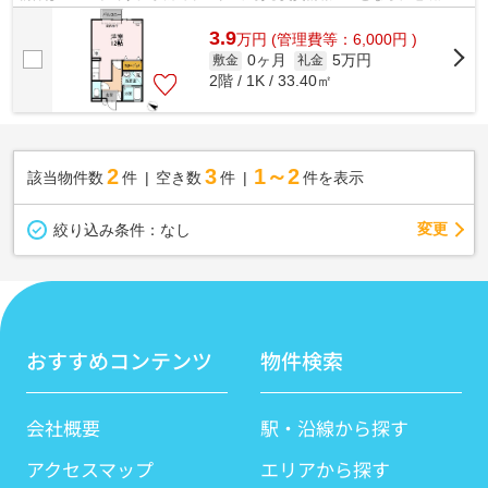
着した当社へお任せ下さい。当社は、...
3.9
万
円
(管理費等：6,000円 )
0ヶ月
5万円
敷金
礼金
2階 / 1K / 33.40㎡
2
3
1～2
該当物件数
件
空き数
件
件を表示
変更
絞り込み条件：
なし
おすすめコンテンツ
物件検索
会社概要
駅・沿線から探す
アクセスマップ
エリアから探す