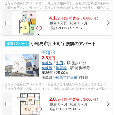
こちらの物件はアパートです。最上階の物件です。お客様のご希望の条件を
お聞かせ下さい。当社からお客様のお求めの条件に合った物件をご紹介させ
ていただきます。
4.1
万
円
(管理費等：6,000円 )
0万円
0ヶ月
敷金
礼金
2階 / 2LDK / 57.79㎡
小松島市江田町字腰前のアパート
賃貸 | アパート
敷0
礼0
2.8
万円
牟岐線
「
中田
」駅 徒歩19分
牟岐線
「
地蔵橋
」駅 徒歩25分
築36年 / 25.00㎡
徳島県
小松島市
江田町
字腰前
こちらの物件はアパートです。お客様のご希望の物件をご提供できるよう、
日々物件情報を収集しております。物件をお探しの方はぜひ当社へお問い合
わせ下さい。
2.8
万
円
(管理費等：3,000円 )
0ヶ月
0ヶ月
敷金
礼金
1階 / 1DK / 25.00㎡