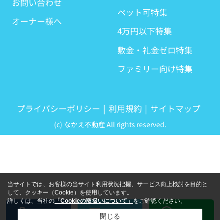
お問い合わせ
ペット可特集
オーナー様へ
4万円以下特集
敷金・礼金ゼロ特集
ファミリー向け特集
プライバシーポリシー
利用規約
サイトマップ
(c) なかえ不動産 All rights reserved.
当サイトでは、お客様の当サイト利用状況把握、サービス向上検討を目的と
して、クッキー（Cookie）を使用しています。
詳しくは、当社の
「Cookieの取扱いについて」
をご確認ください。
LINE
電話
メール
閉じる