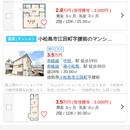
2.8
万
円
(管理費等：3,000円 )
0ヶ月
0ヶ月
敷金
礼金
2階 / 1DK / 25.00㎡
小松島市江田町字腰前のマンション
賃貸 | マンション
敷0
礼0
3.5
万円
牟岐線
「
中田
」駅 徒歩19分
牟岐線
「
南小松島
」駅 徒歩36分
築28年 / 30.00㎡
徳島県
小松島市
江田町
字腰前
最上階のマンションです。こちらはマンションタイプになります。小松島市
の物件情報をお探しなら、当社にお任せ下さい。当物件以外にも様々な物件
をご紹介いたしますので、まずはお気...
3.5
万
円
(管理費等：3,000円 )
0ヶ月
0ヶ月
敷金
礼金
2階 / 1DK / 30.00㎡