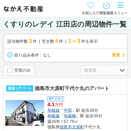
お気に入り
閲覧履歴
メニュー
くすりのレデイ 江田店の周辺物件一覧
3
4
1～3
該当物件数
件
空き数
件
件を表示
変更
絞り込み条件：
なし
空室のみ
徳島市大原町千代ケ丸のアパート
賃貸 | アパート
敷0
礼0
4.1
万円
牟岐線
「
中田
」駅 徒歩28分
牟岐線
「
地蔵橋
」駅 徒歩35分
築26年 / 57.79㎡
徳島県
徳島市
大原町
千代ケ丸