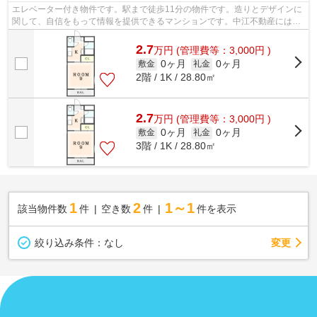
エレベーター付き物件です。駅まで徒歩11分の物件です。造りとデザインに
関して、自信をもって情報を提供できるマンションです。中江不動産には、
小松島市エリアの賃貸情報が豊富です...
2.7
万
円
(管理費等：3,000円 )
0ヶ月
0ヶ月
敷金
礼金
2階 / 1K / 28.80㎡
2.7
万
円
(管理費等：3,000円 )
0ヶ月
0ヶ月
敷金
礼金
3階 / 1K / 28.80㎡
1
2
1～1
該当物件数
件
空き数
件
件を表示
変更
絞り込み条件：
なし