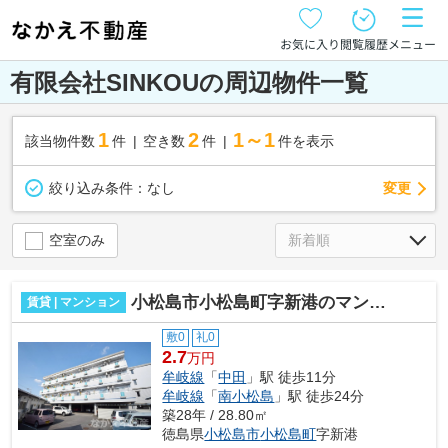
お気に入り
閲覧履歴
メニュー
有限会社SINKOUの周辺物件一覧
1
2
1～1
該当物件数
件
空き数
件
件を表示
変更
絞り込み条件：
なし
空室のみ
小松島市小松島町字新港のマンション
賃貸 | マンション
敷0
礼0
2.7
万円
牟岐線
「
中田
」駅 徒歩11分
牟岐線
「
南小松島
」駅 徒歩24分
築28年 / 28.80㎡
徳島県
小松島市
小松島町
字新港