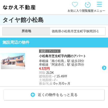
お気に入り
閲覧履歴
メニュー
タイヤ館小松島
所在地
徳島県小松島市芝生町字狭間20-1
施設周辺の物件
賃貸｜アパート
小松島市芝生町字内開のアパート
牟岐線「南小松島」駅 徒歩19分
牟岐線「阿波赤石」駅 徒歩35分
4.5万円
間取:
2LDK
建物面積:
- / 15.49坪
土地面積:
- / -
敷金/礼金:
0ヶ月/0ヶ月
近くの物件をもっと見る