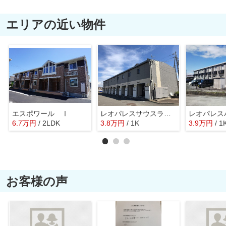
エリアの近い物件
エスポワール Ⅰ
レオパレスサウスランド
6.7
万
円
/ 2LDK
3.8
万
円
/ 1K
3.9
万
円
/ 1
お客様の声