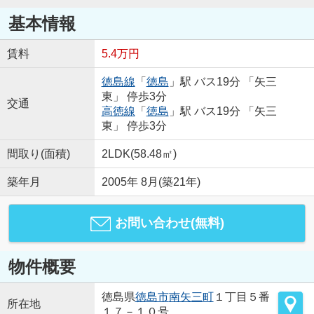
基本情報
賃料
5.4万円
徳島線
「
徳島
」駅 バス19分 「矢三
東」 停歩3分
交通
高徳線
「
徳島
」駅 バス19分 「矢三
東」 停歩3分
間取り(面積)
2LDK(58.48㎡)
築年月
2005年 8月(築21年)
お問い合わせ(無料)
物件概要
徳島県
徳島市
南矢三町
１丁目５番
所在地
１７－１０号