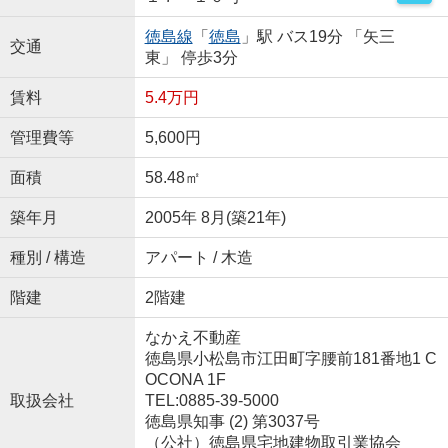
徳島線
「
徳島
」駅 バス19分 「矢三
交通
東」 停歩3分
賃料
5.4万円
管理費等
5,600円
面積
58.48㎡
築年月
2005年 8月(築21年)
種別 / 構造
アパート / 木造
階建
2階建
なかえ不動産
徳島県小松島市江田町字腰前181番地1 C
OCONA 1F
取扱会社
TEL:0885-39-5000
徳島県知事 (2) 第3037号
（公社）徳島県宅地建物取引業協会