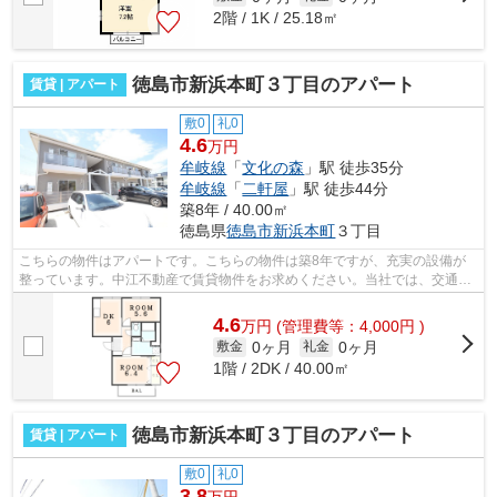
2階 / 1K / 25.18㎡
徳島市新浜本町３丁目のアパート
賃貸 | アパート
敷0
礼0
4.6
万円
牟岐線
「
文化の森
」駅 徒歩35分
牟岐線
「
二軒屋
」駅 徒歩44分
築8年 / 40.00㎡
徳島県
徳島市
新浜本町
３丁目
こちらの物件はアパートです。こちらの物件は築8年ですが、充実の設備が
整っています。中江不動産で賃貸物件をお求めください。当社では、交通ア
クセス良好な牟岐線文化の森周辺の物件...
4.6
万
円
(管理費等：4,000円 )
0ヶ月
0ヶ月
敷金
礼金
1階 / 2DK / 40.00㎡
徳島市新浜本町３丁目のアパート
賃貸 | アパート
敷0
礼0
3.8
万円