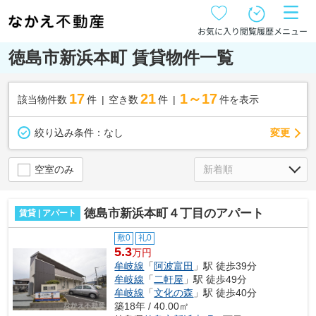
お気に入り
閲覧履歴
メニュー
徳島市新浜本町 賃貸物件一覧
17
21
1～17
該当物件数
件
空き数
件
件を表示
変更
絞り込み条件：
なし
空室のみ
徳島市新浜本町４丁目のアパート
賃貸 | アパート
敷0
礼0
5.3
万円
牟岐線
「
阿波富田
」駅 徒歩39分
牟岐線
「
二軒屋
」駅 徒歩49分
牟岐線
「
文化の森
」駅 徒歩40分
築18年 / 40.00㎡