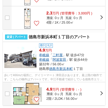
2.3
万
円
(管理費等：3,000円 )
0ヶ月
0ヶ月
敷金
礼金
4階 / 1K / 25.00㎡
徳島市新浜本町１丁目のアパート
賃貸 | アパート
敷0
礼0
4.9
万円
牟岐線
「
二軒屋
」駅 徒歩47分
牟岐線
「
阿波富田
」駅 徒歩44分
築32年 / 56.00㎡
徳島県
徳島市
新浜本町
１丁目
歩いて466mの場所に、デイリーマート 津田店があります。最上階の物件で
す。こちらの物件はアパートです。中江不動産で紹介している徳島市エリア
周辺の物件なら、牟岐線二軒屋近くの物...
4.9
万
円
(管理費等：- )
0ヶ月
0ヶ月
敷金
礼金
2階 / 2LDK / 56.00㎡