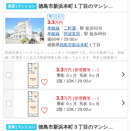
徳島市新浜本町１丁目のマンション
賃貸 | マンション
敷0
礼0
3.3
万円
牟岐線
「
二軒屋
」駅 徒歩52分
牟岐線
「
阿波富田
」駅 徒歩49分
築50年 / 29.00㎡
徳島県
徳島市
新浜本町
１丁目
防犯対策もバッチリなマンションタイプの物件です。中江不動産では、牟岐
線二軒屋近くにある不動産情報を取り扱っております。豊富な情報量で、ス
ムーズな物件探しが可能です。
3.3
万
円
(管理費等：- )
0ヶ月
0ヶ月
敷金
礼金
1階 / 1DK / 29.00㎡
3.3
万
円
(管理費等：- )
0ヶ月
0ヶ月
敷金
礼金
2階 / 1DK / 29.00㎡
徳島市新浜本町３丁目のマンション
賃貸 | マンション