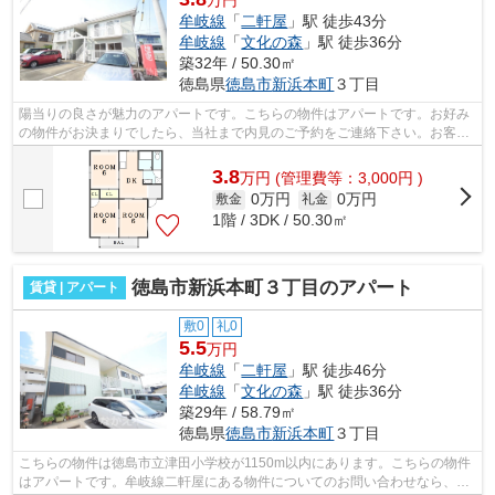
牟岐線
「
二軒屋
」駅 徒歩43分
牟岐線
「
文化の森
」駅 徒歩36分
築32年 / 50.30㎡
徳島県
徳島市
新浜本町
３丁目
陽当りの良さが魅力のアパートです。こちらの物件はアパートです。お好み
の物件がお決まりでしたら、当社まで内見のご予約をご連絡下さい。お客様
のお求めの物件を見つけるお手伝いを...
3.8
万
円
(管理費等：3,000円 )
0万円
0万円
敷金
礼金
1階 / 3DK / 50.30㎡
徳島市新浜本町３丁目のアパート
賃貸 | アパート
敷0
礼0
5.5
万円
牟岐線
「
二軒屋
」駅 徒歩46分
牟岐線
「
文化の森
」駅 徒歩36分
築29年 / 58.79㎡
徳島県
徳島市
新浜本町
３丁目
こちらの物件は徳島市立津田小学校が1150m以内にあります。こちらの物件
はアパートです。牟岐線二軒屋にある物件についてのお問い合わせなら、メ