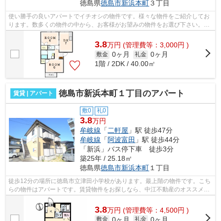
徳島県
徳島市
新浜本町
３丁目
使い勝手の良いアパートでイチオシの物件です。様々な物件をご紹介してお
ります。数多くの物件の中から、お客様がお望みの物件をお選び下さい。私
たちがサポート致します。
3.8
万
円
(管理費等：3,000円 )
0ヶ月
0ヶ月
敷金
礼金
1階 / 2DK / 40.00㎡
徳島市新浜本町１丁目のアパート
賃貸 | アパート
敷0
礼0
3.8
万円
牟岐線
「
二軒屋
」駅 徒歩47分
牟岐線
「
阿波富田
」駅 徒歩44分
「新浜」バス停下車 徒歩3分
築25年 / 25.18㎡
徳島県
徳島市
新浜本町
１丁目
徒歩12分の場所に徳島市立津田小学校があります。最上階の物件です。こち
らの物件はアパートです。賃貸物件をお探しなら、中江不動産のオススメ物
件はいかがでしょうか？多種多様な物...
3.8
万
円
(管理費等：4,500円 )
0ヶ月
0ヶ月
敷金
礼金