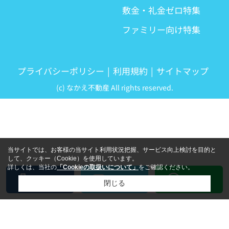
敷金・礼金ゼロ特集
ファミリー向け特集
プライバシーポリシー
利用規約
サイトマップ
(c) なかえ不動産 All rights reserved.
当サイトでは、お客様の当サイト利用状況把握、サービス向上検討を目的と
して、クッキー（Cookie）を使用しています。
詳しくは、当社の
「Cookieの取扱いについて」
をご確認ください。
LINE
電話
メール
閉じる