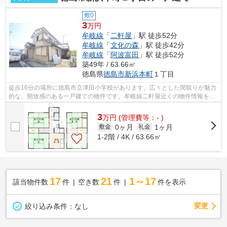
敷0
3
万円
牟岐線
「
二軒屋
」駅 徒歩52分
牟岐線
「
文化の森
」駅 徒歩42分
牟岐線
「
阿波富田
」駅 徒歩52分
築49年 / 63.66㎡
徳島県
徳島市
新浜本町
１丁目
徒歩16分の場所に徳島市立津田小学校があります。広々とした間取りが魅力
的な、開放感のある一戸建ての物件です。牟岐線二軒屋近くの物件情報を数
多く取り揃えています。気になった方...
3
万
円
(管理費等：- )
0ヶ月
1ヶ月
敷金
礼金
1-2階 / 4K / 63.66㎡
17
21
1～17
該当物件数
件
空き数
件
件を表示
変更
絞り込み条件：
なし