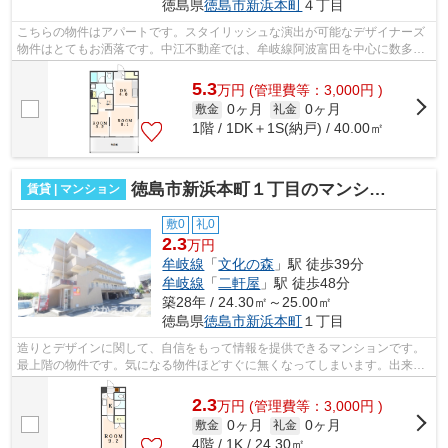
徳島県
徳島市
新浜本町
４丁目
こちらの物件はアパートです。スタイリッシュな演出が可能なデザイナーズ
物件はとてもお洒落です。中江不動産では、牟岐線阿波富田を中心に数多く
の不動産情報を取り扱っております。...
5.3
万
円
(管理費等：3,000円 )
0ヶ月
0ヶ月
敷金
礼金
1階 / 1DK＋1S(納戸) / 40.00㎡
徳島市新浜本町１丁目のマンション
賃貸 | マンション
敷0
礼0
2.3
万円
牟岐線
「
文化の森
」駅 徒歩39分
牟岐線
「
二軒屋
」駅 徒歩48分
築28年 / 24.30㎡～25.00㎡
徳島県
徳島市
新浜本町
１丁目
造りとデザインに関して、自信をもって情報を提供できるマンションです。
最上階の物件です。気になる物件ほどすぐに無くなってしまいます。出来る
だけお早目にお問い合わせください。...
2.3
万
円
(管理費等：3,000円 )
0ヶ月
0ヶ月
敷金
礼金
4階 / 1K / 24.30㎡