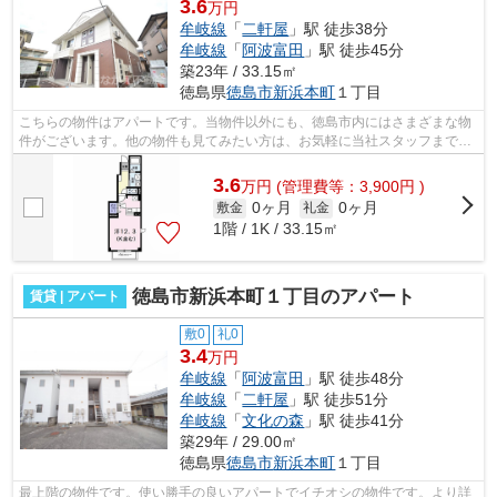
3.6
万円
牟岐線
「
二軒屋
」駅 徒歩38分
牟岐線
「
阿波富田
」駅 徒歩45分
築23年 / 33.15㎡
徳島県
徳島市
新浜本町
１丁目
こちらの物件はアパートです。当物件以外にも、徳島市内にはさまざまな物
件がございます。他の物件も見てみたい方は、お気軽に当社スタッフまでお
問い合わせください。
3.6
万
円
(管理費等：3,900円 )
0ヶ月
0ヶ月
敷金
礼金
1階 / 1K / 33.15㎡
徳島市新浜本町１丁目のアパート
賃貸 | アパート
敷0
礼0
3.4
万円
牟岐線
「
阿波富田
」駅 徒歩48分
牟岐線
「
二軒屋
」駅 徒歩51分
牟岐線
「
文化の森
」駅 徒歩41分
築29年 / 29.00㎡
徳島県
徳島市
新浜本町
１丁目
最上階の物件です。使い勝手の良いアパートでイチオシの物件です。より詳