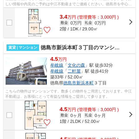
しい情報や内見のご予約は中江不動産までご連絡ください。徳島市を中心に
不動産情報を数多くご紹介しています。
3.4
万
円
(管理費等：3,000円 )
0万円
0万円
敷金
礼金
2階 / 1DK / 29.00㎡
徳島市新浜本町３丁目のマンション
賃貸 | マンション
4.5
万円
牟岐線
「
文化の森
」駅 徒歩32分
牟岐線
「
二軒屋
」駅 徒歩41分
築33年 / 52.00㎡
徳島県
徳島市
新浜本町
３丁目
こちらの物件はマンションです。数多くの物件をご用意しております。中江
不動産は、お客様にとって有益な情報をご提供して参ります。
4.5
万
円
(管理費等：3,000円 )
0ヶ月
0ヶ月
敷金
礼金
1階 / 2LDK / 52.00㎡