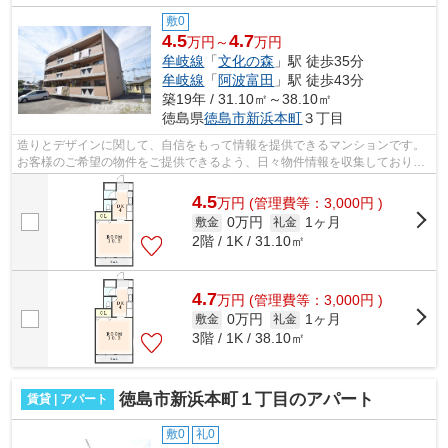
敷0
4.5
4.7
万円～
万円
牟岐線
「
文化の森
」駅 徒歩35分
牟岐線
「
阿波富田
」駅 徒歩43分
築19年 / 31.10㎡～38.10㎡
徳島県
徳島市
新浜本町
３丁目
造りとデザインに関して、自信をもって情報を提供できるマンションです。
お客様のご希望の物件をご提供できるよう、日々物件情報を収集しておりま
す。物件をお探しの方はぜひ当社へお...
4.5
万
円
(管理費等：3,000円 )
0万円
1ヶ月
敷金
礼金
2階 / 1K / 31.10㎡
4.7
万
円
(管理費等：3,000円 )
0万円
1ヶ月
敷金
礼金
3階 / 1K / 38.10㎡
徳島市新浜本町１丁目のアパート
賃貸 | アパート
敷0
礼0