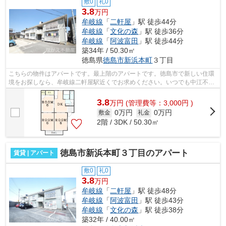
敷0
礼0
3.8
万円
牟岐線
「
二軒屋
」駅 徒歩44分
牟岐線
「
文化の森
」駅 徒歩36分
牟岐線
「
阿波富田
」駅 徒歩44分
築34年 / 50.30㎡
徳島県
徳島市
新浜本町
３丁目
こちらの物件はアパートです。最上階のアパートです。徳島市で新しい住環
境をお探しなら、牟岐線二軒屋駅近くでお求めください。いつでも中江不動
産までお気軽にお問い合わせください。
3.8
万
円
(管理費等：3,000円 )
0万円
0万円
敷金
礼金
2階 / 3DK / 50.30㎡
徳島市新浜本町３丁目のアパート
賃貸 | アパート
敷0
礼0
3.8
万円
牟岐線
「
二軒屋
」駅 徒歩48分
牟岐線
「
阿波富田
」駅 徒歩43分
牟岐線
「
文化の森
」駅 徒歩38分
築32年 / 40.00㎡