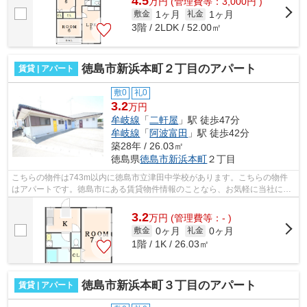
4.5
万
円
(管理費等：3,000円 )
1ヶ月
1ヶ月
敷金
礼金
3階 / 2LDK / 52.00㎡
徳島市新浜本町２丁目のアパート
賃貸 | アパート
敷0
礼0
3.2
万円
牟岐線
「
二軒屋
」駅 徒歩47分
牟岐線
「
阿波富田
」駅 徒歩42分
築28年 / 26.03㎡
徳島県
徳島市
新浜本町
２丁目
こちらの物件は743m以内に徳島市立津田中学校があります。こちらの物件
はアパートです。徳島市にある賃貸物件情報のことなら、お気軽に当社にお
任せ下さい。賃貸情報を豊富に取り扱っ...
3.2
万
円
(管理費等：- )
0ヶ月
0ヶ月
敷金
礼金
1階 / 1K / 26.03㎡
徳島市新浜本町３丁目のアパート
賃貸 | アパート