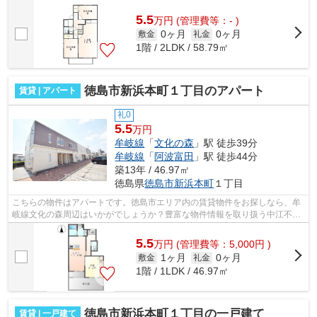
ールでもお待ちしております。中江不動...
5.5
万
円
(管理費等：- )
0ヶ月
0ヶ月
敷金
礼金
1階 / 2LDK / 58.79㎡
徳島市新浜本町１丁目のアパート
賃貸 | アパート
礼0
5.5
万円
牟岐線
「
文化の森
」駅 徒歩39分
牟岐線
「
阿波富田
」駅 徒歩44分
築13年 / 46.97㎡
徳島県
徳島市
新浜本町
１丁目
こちらの物件はアパートです。徳島市エリア内の賃貸物件をお探しなら、牟
岐線文化の森周辺はいかがでしょうか？豊富な物件情報を取り扱う中江不動
産なら、ご希望に適した物件のご紹介...
5.5
万
円
(管理費等：5,000円 )
1ヶ月
0ヶ月
敷金
礼金
1階 / 1LDK / 46.97㎡
徳島市新浜本町１丁目の一戸建て
賃貸 | 一戸建て