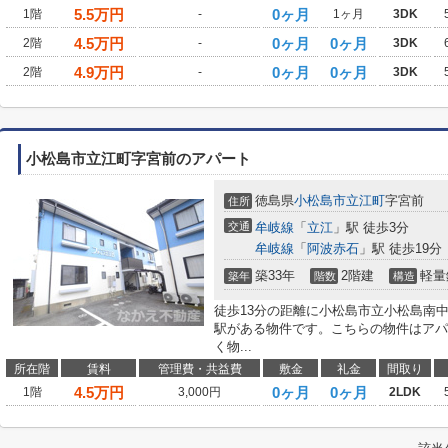
5.5
万円
0ヶ月
1階
-
1ヶ月
3DK
4.5
万円
0ヶ月
0ヶ月
2階
-
3DK
4.9
万円
0ヶ月
0ヶ月
2階
-
3DK
小松島市立江町字宮前のアパート
徳島県
小松島市
立江町
字宮前
住所
交通
牟岐線
「
立江
」駅 徒歩3分
牟岐線
「
阿波赤石
」駅 徒歩19分
築33年
2階建
軽量
築年
階数
構造
徒歩13分の距離に小松島市立小松島南
駅がある物件です。こちらの物件はアパ
く物...
所在階
賃料
管理費・共益費
敷金
礼金
間取り
4.5
万円
0ヶ月
0ヶ月
1階
3,000円
2LDK