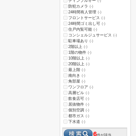
ディンプルキー
(-)
防犯カメラ
(-)
24時間有人管理
(-)
フロントサービス
(-)
24時間ゴミ出し可
(-)
住戸内覧可能
(-)
コンシェルジュサービス
(-)
駐車場あり
(-)
2階以上
(-)
1階の物件
(-)
10階以上
(-)
20階以上
(-)
最上階
(-)
南向き
(-)
角部屋
(-)
ワンフロア
(-)
高層ビル
(-)
飲食店可
(-)
居抜物件
(-)
個別空調
(-)
都市ガス
(-)
下水道
(-)
6
件が該当