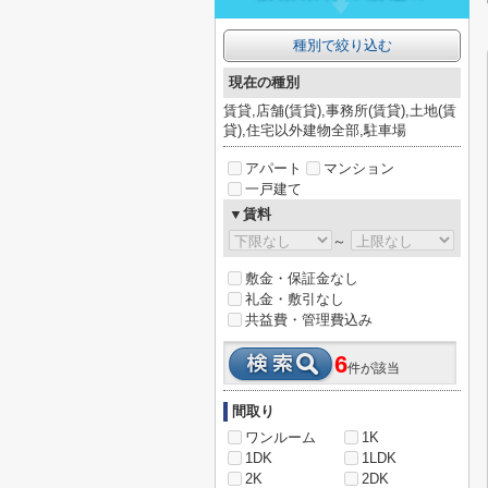
種別で絞り込む
現在の種別
賃貸,店舗(賃貸),事務所(賃貸),土地(賃
貸),住宅以外建物全部,駐車場
アパート
マンション
一戸建て
▼賃料
～
敷金・保証金なし
礼金・敷引なし
共益費・管理費込み
6
件が該当
間取り
ワンルーム
1K
1DK
1LDK
2K
2DK