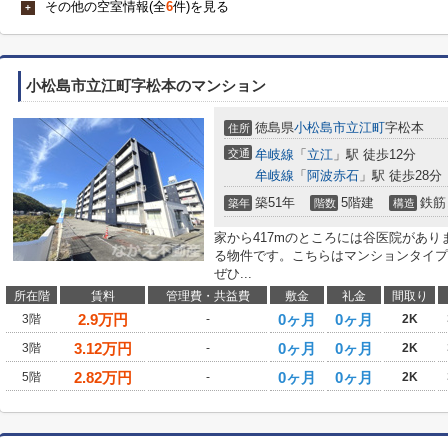
その他の空室情報(全
6
件)を見る
+
小松島市立江町字松本のマンション
徳島県
小松島市
立江町
字松本
住所
交通
牟岐線
「
立江
」駅 徒歩12分
牟岐線
「
阿波赤石
」駅 徒歩28分
築51年
5階建
鉄筋
築年
階数
構造
家から417mのところには谷医院があり
る物件です。こちらはマンションタイプ
ぜひ...
所在階
賃料
管理費・共益費
敷金
礼金
間取り
2.9
万円
0ヶ月
0ヶ月
3階
-
2K
3.12
万円
0ヶ月
0ヶ月
3階
-
2K
2.82
万円
0ヶ月
0ヶ月
5階
-
2K