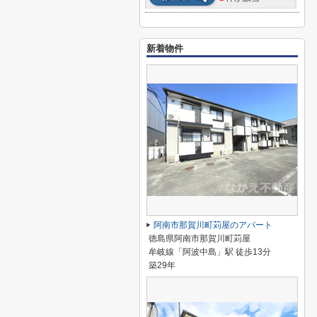
新着物件
阿南市那賀川町苅屋のアパート
徳島県阿南市那賀川町苅屋
牟岐線「阿波中島」駅 徒歩13分
築29年