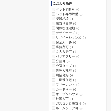
こだわり条件
ペット飼育可
(-)
ペット専用設備
(-)
楽器相談
(-)
陽当り良好
(-)
閑静な住宅地
(-)
デザイナーズ
(-)
リノベーション済
(-)
保証人不要
(-)
事務所可
(-)
２人入居可
(-)
バリアフリー
(-)
分割可
(-)
分譲タイプ
(-)
管理人常駐
(-)
眺望良好
(-)
二世帯住宅
(-)
フリーレント
(-)
カードキー
(-)
オープンハウス
(-)
外国人可
(-)
ガスコンロ設置可
(-)
ルームシェア可
(-)