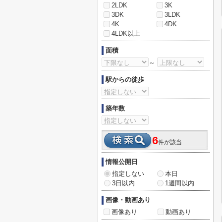
2LDK
3K
3DK
3LDK
4K
4DK
4LDK以上
面積
～
駅からの徒歩
築年数
6
件が該当
情報公開日
指定しない
本日
3日以内
1週間以内
画像・動画あり
画像あり
動画あり