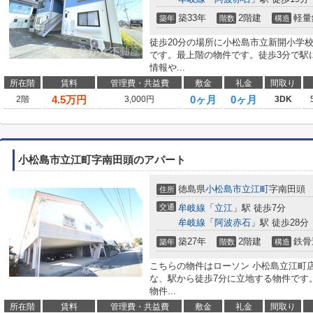
築33年
2階建
軽量
築年
階数
構造
徒歩20分の場所に小松島市立新開小学
です。最上階の物件です。徒歩3分で駅
情報や...
所在階
賃料
管理費・共益費
敷金
礼金
間取り
4.5
万円
0ヶ月
0ヶ月
2階
3,000円
3DK
小松島市立江町字南田頭のアパート
徳島県
小松島市
立江町
字南田頭
住所
交通
牟岐線
「
立江
」駅 徒歩7分
牟岐線
「
阿波赤石
」駅 徒歩28分
築27年
2階建
鉄骨
築年
階数
構造
こちらの物件はローソン 小松島立江町店
な、駅から徒歩7分に立地する物件です
物件...
所在階
賃料
管理費・共益費
敷金
礼金
間取り