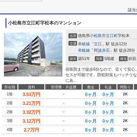
該当
小松島市立江町字松本のマンション
徳島県
小松島市
立江町
字松本
住所
交通
牟岐線
「
立江
」駅 徒歩12分
牟岐線
「
阿波赤石
」駅 徒歩28分
築51年
5階建
鉄筋
築年
階数
構造
谷医院まで徒歩6分なので、近くて安心
セスが可能です。防犯対策もバッチリな
にあ...
所在階
賃料
管理費・共益費
敷金
礼金
間取り
3.53
万円
0ヶ月
0ヶ月
1階
-
2K
3.21
万円
0ヶ月
0ヶ月
2階
-
2K
3.32
万円
0ヶ月
0ヶ月
2階
-
2K
3.12
万円
0ヶ月
0ヶ月
3階
-
2K
2.7
万円
0ヶ月
0ヶ月
4階
-
2K