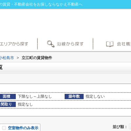
の賃貸・不動産会社をお探しならなかえ不動産へ
小松島市
>
立江町の賃貸物件
覧
面積
下限なし～上限なし
築年数
指定しない
間取り
指定なし
並び順：
空室物件のみ表示