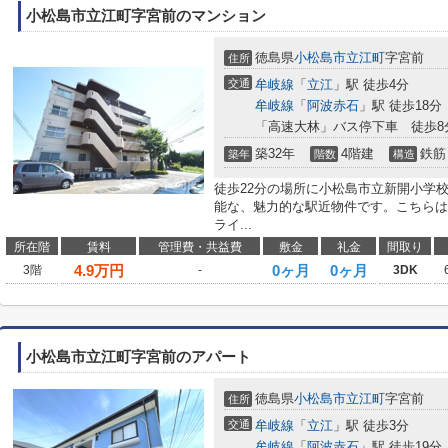
小松島市立江町字宮前のマンション
徳島県
小松島市
立江町
字宮前
住所
交通
牟岐線
「
立江
」駅 徒歩4分
牟岐線
「
阿波赤石
」駅 徒歩18分
「高速大林」バス停下車 徒歩8
築32年
4階建
鉄筋
築年
階数
構造
徒歩22分の場所に小松島市立新開小学
能な、魅力的な駅近物件です。こちらは
ライ...
所在階
賃料
管理費・共益費
敷金
礼金
間取り
4.9
万円
0ヶ月
0ヶ月
3階
-
3DK
小松島市立江町字宮前のアパート
徳島県
小松島市
立江町
字宮前
住所
交通
牟岐線
「
立江
」駅 徒歩3分
牟岐線
「
阿波赤石
」駅 徒歩19分