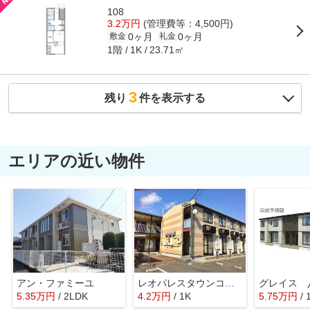
108
3.2万円
(管理費等：4,500円)
0ヶ月
0ヶ月
敷金
礼金
1階
23.71㎡
1K
3
残り
件を表示する
エリアの近い物件
アン・ファミーユ
レオパレスタウンコート南矢三Ⅱ
グレイス 
5.35
万
円
/ 2LDK
4.2
万
円
/ 1K
5.75
万
円
/