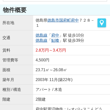
物件概要
徳島県
徳島市
国府町府中
７２８－
所在地
１
徳島線
「
府中
」駅 徒歩10分
交通
徳島線
「
鮎喰
」駅 徒歩39分
賃料
2.8万円～3.4万円
管理費等
4,500円
面積
23.71㎡～26.08㎡
築年月
2003年 11月(築22年)
種別 / 構造
アパート / 木造
階建
2階建
府中駅周辺物件：レオパレスこんどう。