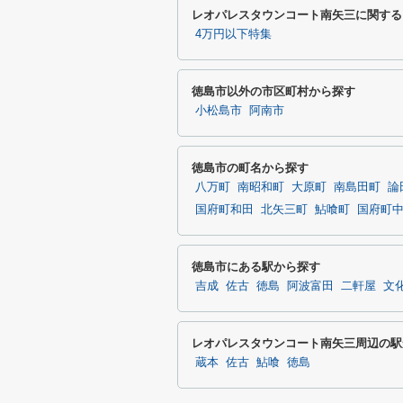
レオパレスタウンコート南矢三に関する
4万円以下特集
徳島市以外の市区町村から探す
小松島市
阿南市
徳島市の町名から探す
八万町
南昭和町
大原町
南島田町
論
国府町和田
北矢三町
鮎喰町
国府町
徳島市にある駅から探す
吉成
佐古
徳島
阿波富田
二軒屋
文
レオパレスタウンコート南矢三周辺の駅
蔵本
佐古
鮎喰
徳島