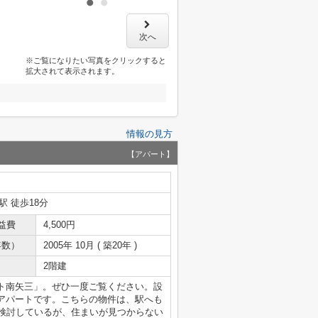
次へ
※ご覧になりたい写真をクリックすると
拡大されて表示されます。
情報の見方
【アパート】
駅 徒歩18分
益費
4,500円
年数）
2005年 10月 ( 築20年 )
2階建
ト南矢三」。ぜひ一度ご覧ください。設
アパートです。こちらの物件は、駅へも
を検討しているが、住まいが見つからない