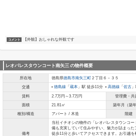
【外観】おしゃれな外観です
コメント
レオパレスタウンコート南矢三
の物件概要
所在地
徳島県
徳島市
南矢三町
２丁目６－３５
徳島線
「
蔵本
」駅 徒歩11分
高徳線
「
佐古
」
交通
賃料
2.7万円～3.7万円
管理費・共
面積
21.81㎡
築年月（築
種別/構造
アパート / 木造
階建
当社イチオシの物件の「レオパレスタウンコー
備も充実していて住みやすい、魅力が詰まった
備考
徒歩11分と歩いてアクセスできます。お引越