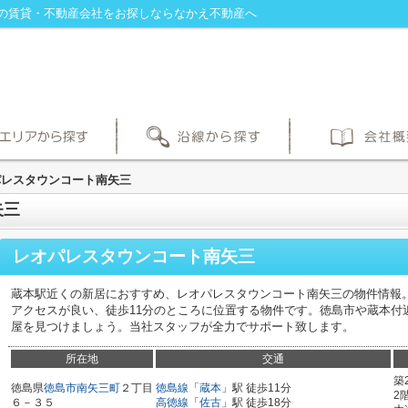
の賃貸・不動産会社をお探しならなかえ不動産へ
パレスタウンコート南矢三
矢三
レオパレスタウンコート南矢三
蔵本駅近くの新居におすすめ、レオパレスタウンコート南矢三の物件情報
アクセスが良い、徒歩11分のところに位置する物件です。徳島市や蔵本付
屋を見つけましょう。当社スタッフが全力でサポート致します。
所在地
交通
築
徳島県
徳島市
南矢三町
２丁目
徳島線
「
蔵本
」駅 徒歩11分
2
６－３５
高徳線
「
佐古
」駅 徒歩18分