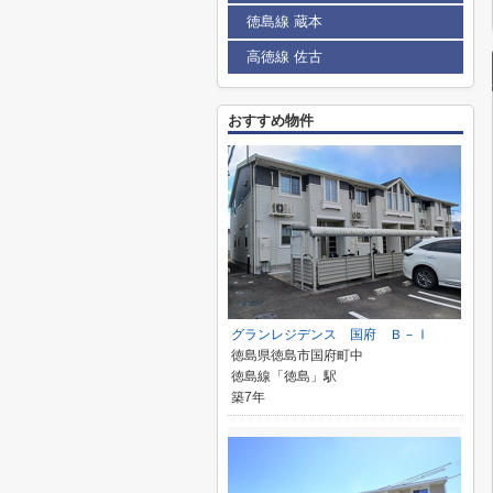
徳島線 蔵本
高徳線 佐古
おすすめ物件
グランレジデンス 国府 Ｂ－Ⅰ
徳島県徳島市国府町中
徳島線「徳島」駅
築7年