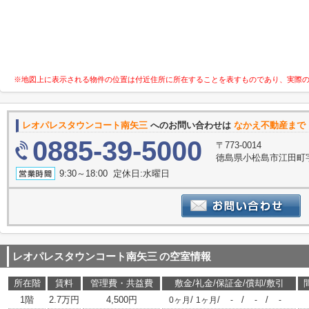
※地図上に表示される物件の位置は付近住所に所在することを表すものであり、実際
レオパレスタウンコート南矢三
へのお問い合わせは
なかえ不動産まで
0885-39-5000
〒773-0014
徳島県小松島市江田町字腰前
9:30～18:00 定休日:水曜日
レオパレスタウンコート南矢三
の空室情報
所在階
賃料
管理費・共益費
敷金/礼金/保証金/償却/敷引
1階
2.7万円
4,500円
/
/
/
/
0ヶ月
1ヶ月
-
-
-