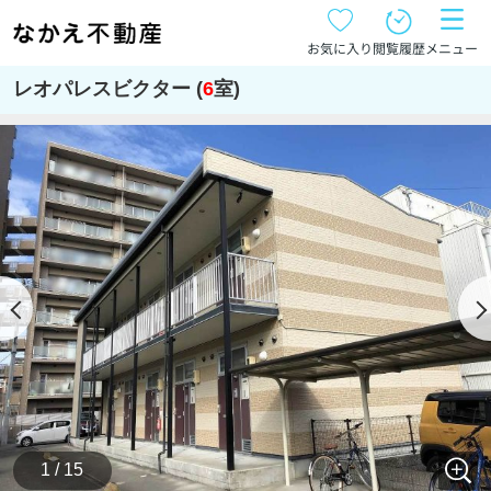
お気に入り
閲覧履歴
メニュー
レオパレスビクター (
6
室)
1 / 15