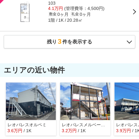
103
4.1万円
(管理費等：4,500円)
0ヶ月
0ヶ月
敷金
礼金
1階
20.28㎡
1K
3
残り
件を表示する
エリアの近い物件
レオパレスオルペミ
レオパレスメルベーユ 昭和
レオパレス
3.6
万
円
/ 1K
3.2
万
円
/ 1K
3.9
万
円
/ 1