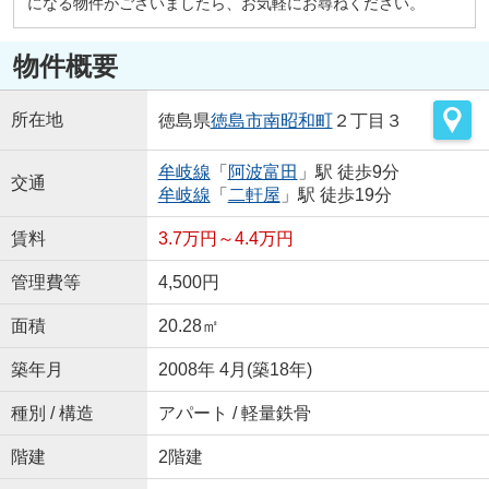
になる物件がございましたら、お気軽にお尋ねください。
物件概要
所在地
徳島県
徳島市
南昭和町
２丁目３
牟岐線
「
阿波富田
」駅 徒歩9分
交通
牟岐線
「
二軒屋
」駅 徒歩19分
賃料
3.7万円～4.4万円
管理費等
4,500円
面積
20.28㎡
築年月
2008年 4月(築18年)
種別 / 構造
アパート / 軽量鉄骨
階建
2階建