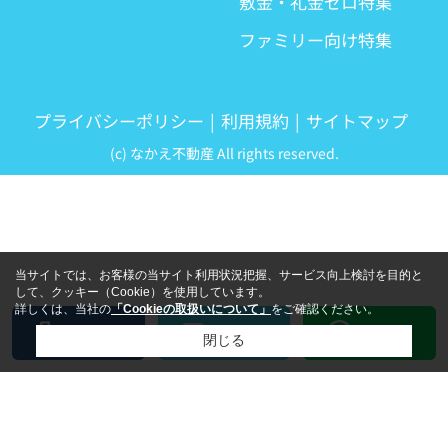
敷金・礼金ゼロ特集
ファミリー向け特集
プライバシーポリシー
利用規約
サイトマップ
(c) なかえ不動産 All rights reserved.
当サイトでは、お客様の当サイト利用状況把握、サービス向上検討を目的と
して、クッキー（Cookie）を使用しています。
詳しくは、当社の
「Cookieの取扱いについて」
をご確認ください。
LINE
電話
メール
閉じる