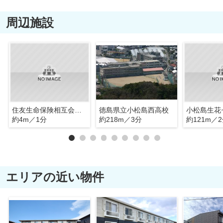
周辺施設
住友生命保険相互会社徳島支社 小松島支部
徳島県立小松島西高校
小松島生花
約4m／1分
約218m／3分
約121m／
エリアの近い物件