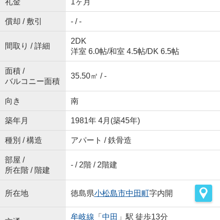
礼金
1ヶ月
償却 / 敷引
- / -
2DK
間取り / 詳細
洋室 6.0帖
/
和室 4.5帖
/
DK 6.5帖
面積 /
35.50㎡ / -
バルコニー面積
向き
南
築年月
1981年 4月(築45年)
種別 / 構造
アパート / 鉄骨造
部屋 /
- / 2階 / 2階建
所在階 / 階建
所在地
徳島県
小松島市
中田町
字内開
牟岐線
「
中田
」駅 徒歩13分