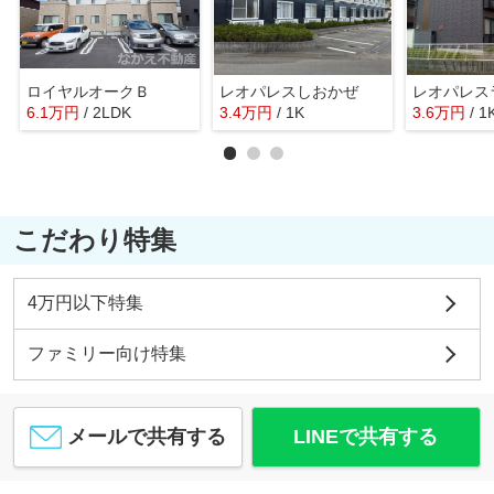
ロイヤルオークＢ
レオパレスしおかぜ
レオパレス
6.1
万
円
/ 2LDK
3.4
万
円
/ 1K
3.6
万
円
/ 1
こだわり特集
4万円以下特集
ファミリー向け特集
メールで共有する
LINEで共有する