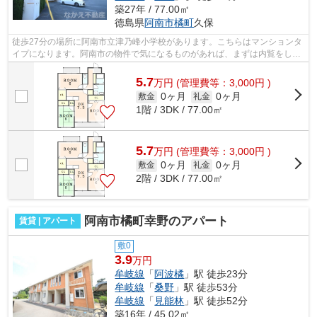
築27年 / 77.00㎡
徳島県
阿南市
橘町
久保
徒歩27分の場所に阿南市立津乃峰小学校があります。こちらはマンションタ
イプになります。阿南市の物件で気になるものがあれば、まずは内覧をして
みませんか。中江不動産では内覧のご...
5.7
万
円
(管理費等：3,000円 )
0ヶ月
0ヶ月
敷金
礼金
1階 / 3DK / 77.00㎡
5.7
万
円
(管理費等：3,000円 )
0ヶ月
0ヶ月
敷金
礼金
2階 / 3DK / 77.00㎡
阿南市橘町幸野のアパート
賃貸 | アパート
敷0
3.9
万円
牟岐線
「
阿波橘
」駅 徒歩23分
牟岐線
「
桑野
」駅 徒歩53分
牟岐線
「
見能林
」駅 徒歩52分
築16年 / 45.02㎡