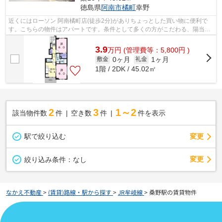
徳島県
阿南市
橘町
幸野
近くにはローソン 阿南橘町店(徒歩2分)がありちょっとした買い物に便利で
す。こちらの物件はアパートです。条件として多くの方がこだわる、陽当り
も良好な物件です。当社スタッフが地...
3.9
万
円
(管理費等：5,800円 )
0ヶ月
1ヶ月
敷金
礼金
1階 / 2DK / 45.02㎡
2
3
1～2
該当物件数
件
空き数
件
件を表示
駅で絞り込む
変更
変更
絞り込み条件：
なし
なかえ不動産
>
(賃貸)路線・駅から探す
>
JR牟岐線
>
桑野駅の賃貸物件