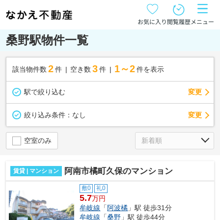
お気に入り
閲覧履歴
メニュー
桑野駅物件一覧
2
3
1～2
該当物件数
件
空き数
件
件を表示
駅で絞り込む
変更
変更
絞り込み条件：
なし
空室のみ
阿南市橘町久保のマンション
賃貸 | マンション
敷0
礼0
5.7
万円
牟岐線
「
阿波橘
」駅 徒歩31分
牟岐線
「
桑野
」駅 徒歩44分